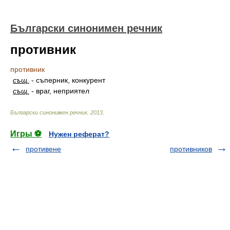
Български синонимен речник
противник
противник
същ.
-
съперник, конкурент
същ.
-
враг, неприятел
Български синонимен речник
.
2013
.
Игры ⚽
Нужен реферат?
противене
противников