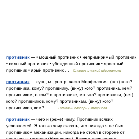
противник
— • мощный противник • непримиримый противник
• сильный противник • убежденный противник • яростный
противник • ярый противник …
Словарь русской идиоматики
противник
— сущ., м., употр. часто Морфология: (нет) кого?
противника, кому? противнику, (вижу) кого? противника, кем?
противником, о ком? о противнике; мн. что? противники, (нет)
кого? противников, кому? противникам, (вижу) кого?
противников, кем?… …
Толковый словарь Дмитриева
противник
— чего и (реже) чему. Противник всяких
условностей. Я только хочу сказать, что никогда я не был
противником механизации, никогда не стоял в стороне от
передовых методов (Николаева). Всяким новшествам