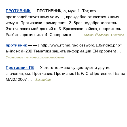
ПРОТИВНИК
— ПРОТИВНИК, а, муж. 1. Тот, кто
противодействует кому чему н., враждебно относится к кому
чему н. Противники примирения. 2. Враг, недоброжелатель.
Этот человек мой давний п. 3. Вражеское войско, неприятель.
Разбить противника. 4. Соперник в… …
Толковый словарь Ожегова
противник
— — [[http://www.rfcmd.ru/glossword/1.8/index.php?
a=index d=23]] Тематики защита информации EN opponent …
Справочник технического переводчика
Противник-ГЕ
— У этого термина существуют и другие
значения, см. Противник. Противник ГЕ РЛС «Противник ГЕ» на
МАКС 2007 …
Википедия