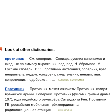
Look at other dictionaries:
противник
— См. соперник... Словарь русских синонимов и
сходных по смыслу выражений. под. ред. Н. Абрамова, М.:
Русские словари, 1999. противник антагонист, соперник, враг,
неприятель, недруг, конкурент; смертельник, ненавистник,
сопротивник, недоброхот,… …
Словарь синонимов
Противник
— Противник может означать: Противник солдат
вражеской армии. Соперник. Противник (фильм) фильм драма
1971 года индийского режиссёра Сатьяджита Рея. Противник
ГЕ российская мобильная трёхкоординатная
радиолокационная станция …
Википедия